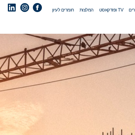
ים
TV ופודקאסט
המלצות
חומרים לעיון